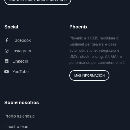
Social
Phoenix
Phoenix è il CMS modulare di
Facebook
Smilenet per dealers e case
automobilistiche: integrazione
Instagram
DMS, stock, pricing, AI, GA4 e
LinkedIn
performance per convertire di più.
YouTube
MÁS INFORMACIÓN
Sobre nosotros
Profilo aziendale
Il nostro team