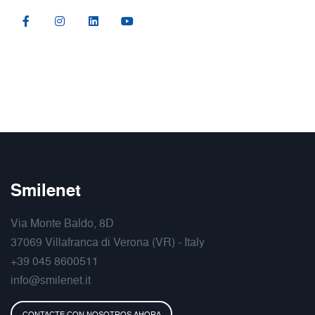
Smilenet
Via Monte Baldo, 8D
37069 Villafranca di Verona (VR) - Italy
+39 045 8600511
info@smilenet.it
CONTACTE CON NOSOTROS AHORA