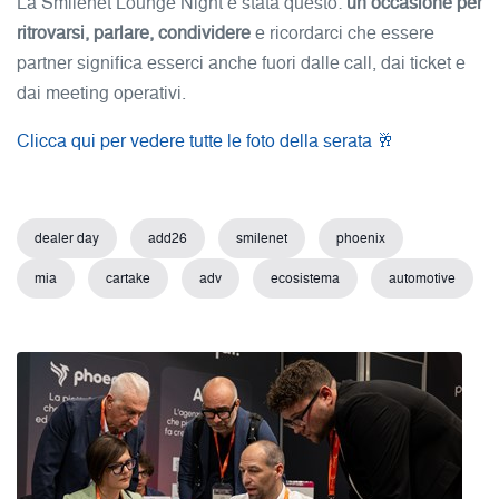
La Smilenet Lounge Night è stata questo:
un’occasione per
ritrovarsi, parlare, condividere
e ricordarci che essere
partner significa esserci anche fuori dalle call, dai ticket e
dai meeting operativi.
Clicca qui per vedere tutte le foto della serata 🥂
dealer day
add26
smilenet
phoenix
mia
cartake
adv
ecosistema
automotive