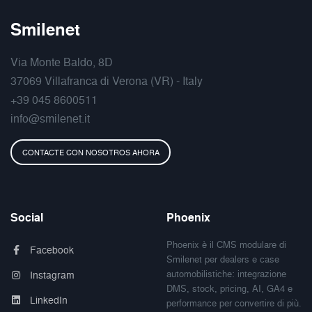
Smilenet
Via Monte Baldo, 8D
37069 Villafranca di Verona (VR) - Italy
+39 045 8600511
info@smilenet.it
CONTACTE CON NOSOTROS AHORA
Social
Phoenix
Phoenix è il CMS modulare di
Facebook
Smilenet per dealers e case
automobilistiche: integrazione
Instagram
DMS, stock, pricing, AI, GA4 e
LinkedIn
performance per convertire di più.