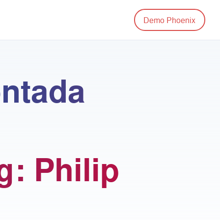
Demo Phoenix
ontada
g: Philip