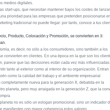
s medios digitales.
 las start-ups, que necesitan mantener bajos los costes de lanz
 una prioridad para las empresas que pretenden posicionarse e
ting tradicional no puede llegar: por tanto, conoce a tus clien
ecio, Producto, Colocación y Promoción, se convierten en 3:
man.
mía, es decir, no sólo a los consumidores, sino también a los
se convierten en clientes. En una época en la que son los client
, parece que las decisiones están cada vez más influenciadas
ir tanto al exterior como al interior de su organización. Entran
ién como la calidad del trabajo y el ambiente empresarial.
n completamente nueva para la generación X, debatida en la
ro planeta, pero muy arraigada en la generación Z, que la conv
compra
.
 planeta no es sólo un eslogan promocional, sino un indicador d
e manifiesten con mayor coherencia estos valores.