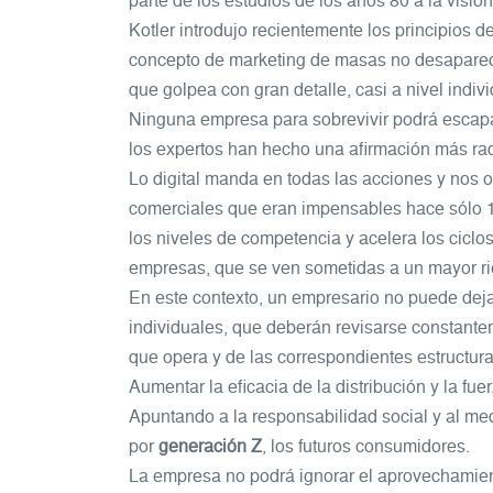
parte de los estudios de los años 80 a la visión
Kotler introdujo recientemente los principios d
concepto de marketing de masas no desaparece
que golpea con gran detalle, casi a nivel indivi
Ninguna empresa para sobrevivir podrá escapar 
los expertos han hecho una afirmación más rad
Lo digital manda en todas las acciones y nos 
comerciales que eran impensables hace sólo 1
los niveles de competencia y acelera los ciclos
empresas, que se ven sometidas a un mayor ri
En este contexto, un empresario no puede dej
individuales, que deberán revisarse constante
que opera y de las correspondientes estructura
Aumentar la eficacia de la distribución y la f
Apuntando a la responsabilidad social y al m
por
generación Z
, los futuros consumidores.
La empresa no podrá ignorar el aprovechamien