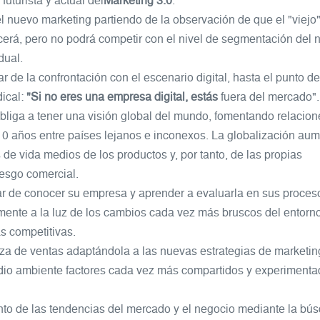
 futurista y actual
del
Marketing 3.0
.
el nuevo marketing partiendo de la observación de que el "viejo
rá, pero no podrá competir con el nivel de segmentación del 
dual.
de la confrontación con el escenario digital, hasta el punto d
ical:
"Si no eres una empresa digital, estás
fuera del mercado".
obliga a tener una visión global del mundo, fomentando relacion
0 años entre países lejanos e inconexos. La globalización au
 de vida medios de los productos y, por tanto, de las propias
esgo comercial.
ar de conocer su empresa y aprender a evaluarla en sus proces
mente a la luz de los cambios cada vez más bruscos del entorno
s competitivas.
uerza de ventas adaptándola a las nuevas estrategias de marketin
edio ambiente factores cada vez más compartidos y experiment
to de las tendencias del mercado y el negocio mediante la bú