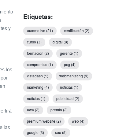
amiento
Etiquetas:
n
tes y
automotive (21)
certificación (2)
curso (3)
digital (6)
formación (2)
gerente (1)
compromiso (1)
pcg (4)
es los
vistadash (1)
webmarketing (9)
 por
 en
marketing (4)
noticias (1)
noticias (1)
publicidad (2)
ertirá
awa (2)
premio (2)
premium website (2)
web (4)
e las
google (3)
seo (5)