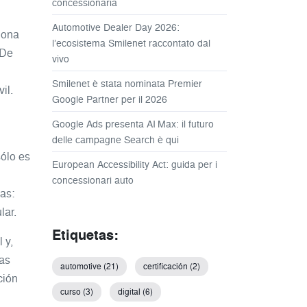
concessionaria
Automotive Dealer Day 2026:
tiona
l’ecosistema Smilenet raccontato dal
 De
vivo
Smilenet è stata nominata Premier
il.
Google Partner per il 2026
Google Ads presenta AI Max: il futuro
delle campagne Search è qui
sólo es
European Accessibility Act: guida per i
concessionari auto
as:
lar.
Etiquetas:
 y,
las
automotive (21)
certificación (2)
ción
curso (3)
digital (6)