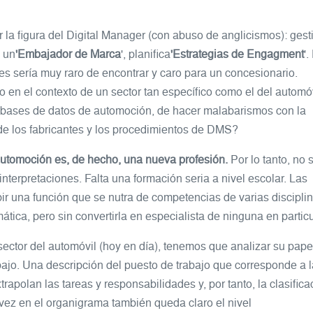
ir la figura del Digital Manager (con abuso de anglicismos): ges
s un
'Embajador de Marca
', planifica
'Estrategias de Engagment
'.
nes sería muy raro de encontrar y caro para un concesionario.
en el contexto de un sector tan específico como el del automóv
as bases de datos de automoción, de hacer malabarismos con la
de los fabricantes y los procedimientos de DMS?
 Automoción es, de hecho, una nueva profesión.
Por lo tanto, no 
interpretaciones. Falta una formación seria a nivel escolar. Las
ir una función que se nutra de competencias de varias disciplin
ática, pero sin convertirla en especialista de ninguna en particu
ctor del automóvil (hoy en día), tenemos que analizar su papel
abajo. Una descripción del puesto de trabajo que corresponde a 
trapolan las tareas y responsabilidades y, por tanto, la clasifica
ez en el organigrama también queda claro el nivel