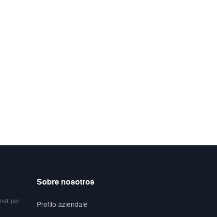
Sobre nosotros
net per
Profilo aziendale