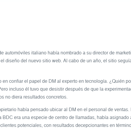
de automóviles italiano había nombrado a su director de market
 el diseño del nuevo sitio web. Al cabo de un año, el sitio seguí
do en confiar el papel de DM al experto en tecnología. ¿Quién po
Pero incluso él tuvo que desistir después de que la experimenta
os no diera resultados concretos.
opietario había pensado ubicar al DM en el personal de ventas.
a BDC era una especie de centro de llamadas, había asignado 
e clientes potenciales, con resultados decepcionantes en términ