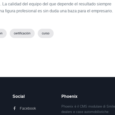
io. La calidad del equipo del que depende el resultado siempre
 una figura profesional es sin duda una baza para el empresario.
ón
certificación
curso
Social
Phoenix
Phoenix è il CMS modulare di Smile
Facebook
dealers e case automobilistiche: