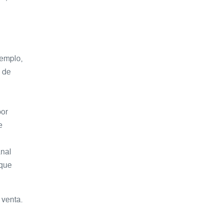
jemplo,
n de
por
e
anal
 que
 venta.