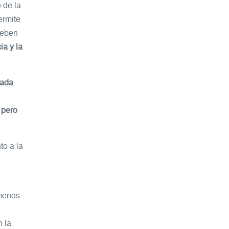
 de la
ermite
deben
ia y la
cada
 pero
to a la
 menos
n la