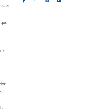
sector
s que
y y
ción
s,
ts,